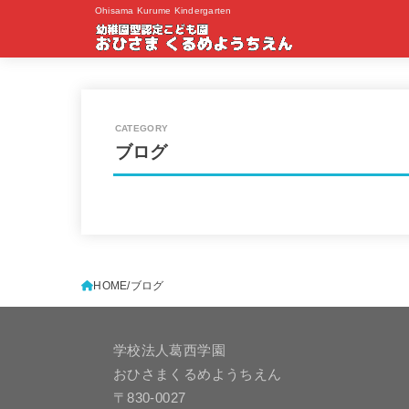
Ohisama Kurume Kindergarten
ブログ
HOME
ブログ
学校法人葛西学園
おひさまくるめようちえん
〒830-0027