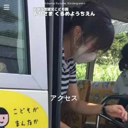
Ohisama Kurume Kindergarten
アクセス