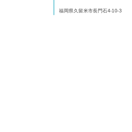
福岡県久留米市長門石4-10-3
電話番号0942-38-8649
設立1905年
定員65名
教職員数19名
スクールバス運行ルート
北・・・鳥栖(旭地区)
東・・・六ツ門
南・・・梅満町